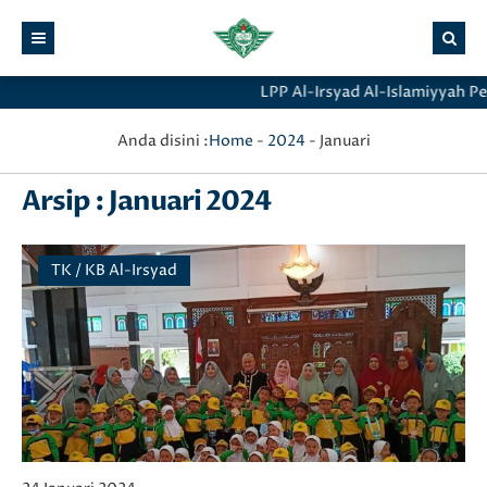
LPP Al-Irsyad Al-Islamiyyah P
Anda disini :
Home
-
2024
-
Januari
Arsip : Januari 2024
TK / KB Al-Irsyad