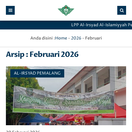
LPP Al-Irsyad Al-Islamiyyah P
Anda disini :
Home
-
2026
-
Februari
Arsip : Februari 2026
AL-IRSYAD PEMALANG