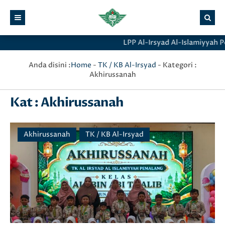
LPP Al-Irsyad Al-Islamiyyah P
Anda disini :
Home
-
TK / KB Al-Irsyad
- Kategori :
Akhirussanah
Kat : Akhirussanah
Akhirussanah
TK / KB Al-Irsyad