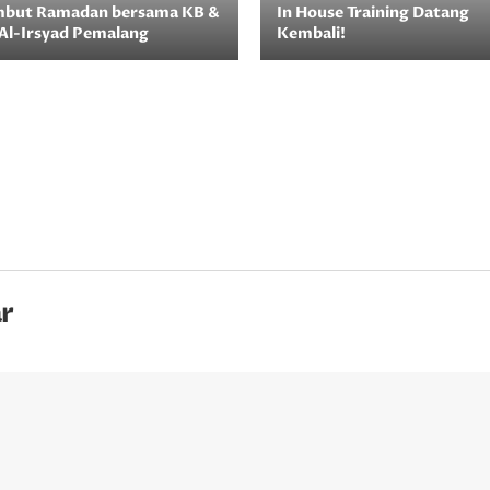
mbut Ramadan bersama KB &
In House Training Datang
Al-Irsyad Pemalang
Kembali!
r