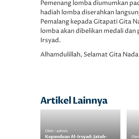
Pemenang lomba diumumkan pada 
hadiah lomba diserahkan langsung
Pemalang kepada Gitapati Gita Na
lomba akan dibelikan medali dan
Irsyad.
Alhamdulillah, Selamat Gita Nad
Artikel Lainnya
Oleh : admin
Kepanduan Al-Irsyad: Jatuh-
Oleh