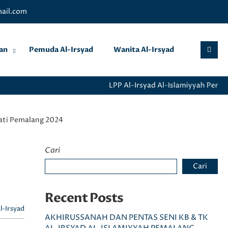
ail.com
an
Pemuda Al-Irsyad
Wanita Al-Irsyad
LPP Al-Irsyad Al-Islamiyyah Pemala
upati Pemalang 2024
Cari
Cari
Recent Posts
l-Irsyad
AKHIRUSSANAH DAN PENTAS SENI KB & TK