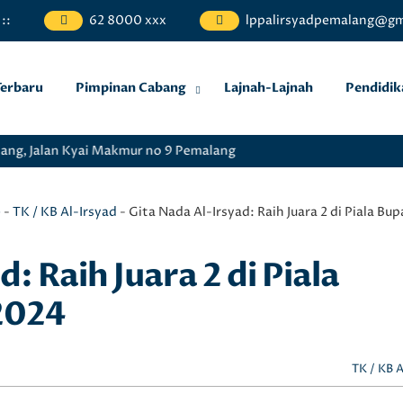
:
:
62 8000 xxx
lppalirsyadpemalang@gm
Terbaru
Pimpinan Cabang
Lajnah-Lajnah
Pendidik
ng, Jalan Kyai Makmur no 9 Pemalang
e
-
TK / KB Al-Irsyad
-
Gita Nada Al-Irsyad: Raih Juara 2 di Piala B
: Raih Juara 2 di Piala
2024
TK / KB A